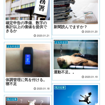
確定申告の準備、数字の
集計以上の価値を提供で
新聞読んでますか？
きるか
2020.01.20
2020.01.21
よもやま話
よもやま話
運動不足。。
2020.01.19
体調管理に気を付ける。
寝不足
私の仕事
2020.01.18
私の仕事