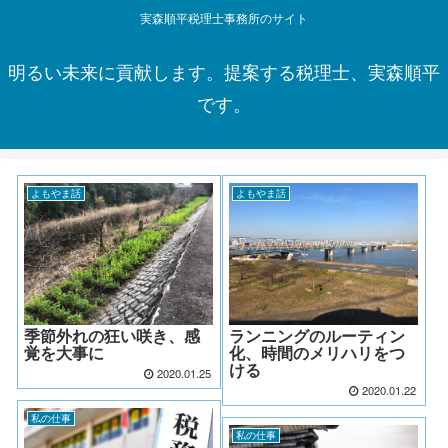
実森順平税理士事務所のサイト
明るい未来に貢献します。提案する税理士、実森順平
です。
よもやま話
よもやま話
季節外れの狂い咲き、感
ランニングのルーティン
覚を大事に
化、時間のメリハリをつ
ける
2020.01.25
2020.01.22
私の仕事
私の仕事