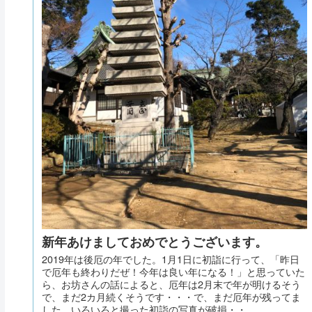
新年あけましておめでとうございます。
2019年は後厄の年でした。1月1日に初詣に行って、「昨日
で厄年も終わりだぜ！今年は良い年になる！」と思っていた
ら、お坊さんの話によると、厄年は2月末で年が明けるそう
で、まだ2カ月続くそうです・・・で、まだ厄年が残ってま
した。いろいろと撮った初詣の写真が破損・・